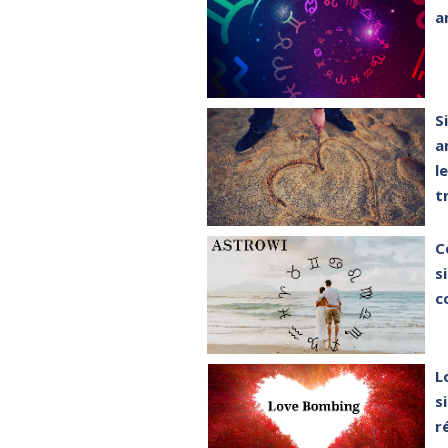
a
S
a
l
t
C
s
c
L
s
r