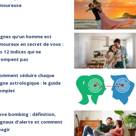
moureuse
ignes qu'un homme est
moureux en secret de vous :
es 12 indices qui ne
rompent pas
omment séduire chaque
igne astrologique : le guide
omplet
ove bombing : définition,
ignaux d'alerte et comment
éagir