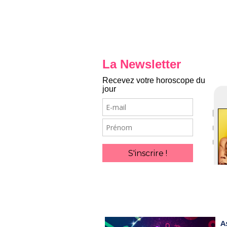
La Newsletter
Recevez votre horoscope du
jour
E-
mail
Prénom
S'inscrire !
A