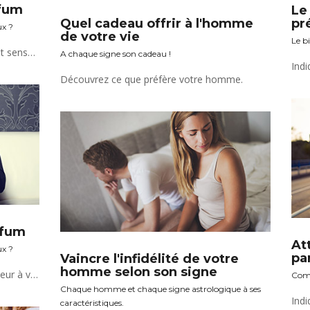
fum
Le
pr
Quel cadeau offrir à l'homme
ux ?
de votre vie
Le bi
Le parfum reflète votre personnalité et sensualité.
A chaque signe son cadeau !
Découvrez ce que préfère votre homme.
rfum
At
ux ?
pa
Vaincre l'infidélité de votre
homme selon son signe
Virilité et sensualité, découvrez la senteur à votre signe !
Comm
Chaque homme et chaque signe astrologique à ses
caractéristiques.