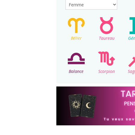
Sexe
:
Bélier
Taureau
Gé
Balance
Scorpion
Sag