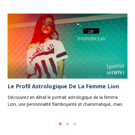
Le Profil Astrologique De La Femme Lion
L
B
Découvrez en détail le portrait astrologique de la femme
Lion, une personnalité flamboyante et charismatique, mais
e
Da
aussi parfois un peu égocentrique.
en
pe
l'