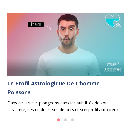
Le Profil Astrologique De L’homme
L
Poissons
C
e
Dans cet article, plongeons dans les subtilités de son
Le
caractère, ses qualités, ses défauts et son profil amoureux.
ma
 et
fa
en
d'