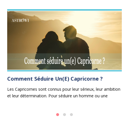
Comment Séduire Un(e) Capricorne ?
L
B
 et
Les Capricornes sont connus pour leur sérieux, leur ambition
et leur détermination. Pour séduire un homme ou une
Da
e
femme Capricorne, il est essentiel d'adopter une approche
en
méthodique, respectueuse et ambitieuse.
pe
l'