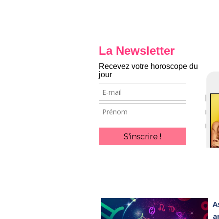
La Newsletter
Recevez votre horoscope du
jour
E-
mail
Prénom
S'inscrire !
A
a