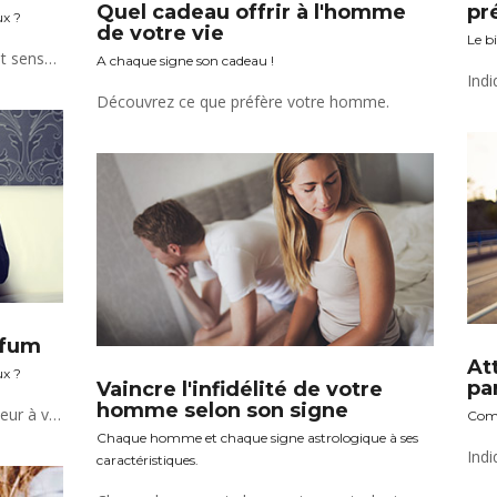
pr
Quel cadeau offrir à l'homme
ux ?
de votre vie
Le bi
Le parfum reflète votre personnalité et sensualité.
A chaque signe son cadeau !
Découvrez ce que préfère votre homme.
rfum
At
ux ?
pa
Vaincre l'infidélité de votre
homme selon son signe
Virilité et sensualité, découvrez la senteur à votre signe !
Comm
Chaque homme et chaque signe astrologique à ses
caractéristiques.