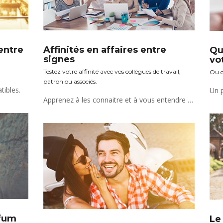
 entre
Affinités en affaires entre
Qu
signes
vo
Testez votre affinité avec vos collègues de travail,
Ou c
patron ou associés.
tibles.
Apprenez à les connaitre et à vous entendre dans votre vie professionnelle pour une meilleure réussite !
fum
Le