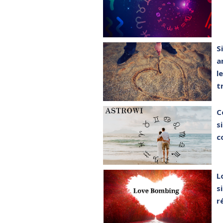
S
a
l
t
C
s
c
L
s
r