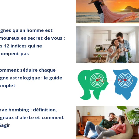
ignes qu'un homme est
moureux en secret de vous :
es 12 indices qui ne
rompent pas
omment séduire chaque
igne astrologique : le guide
omplet
ove bombing : définition,
ignaux d'alerte et comment
éagir