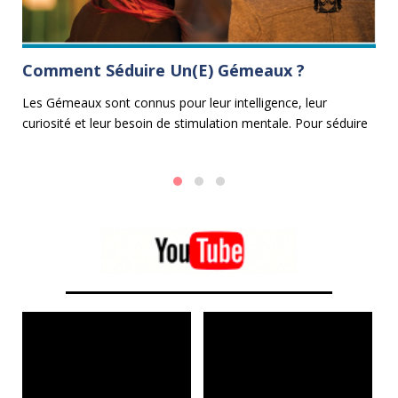
Comment Séduire Un(e) Gémeaux ?
L
G
Les Gémeaux sont connus pour leur intelligence, leur
curiosité et leur besoin de stimulation mentale. Pour séduire
e
Vo
un homme Gémeaux ou une femme Gémeaux, il est
Ca
essentiel d'adopter une approche intellectuelle, dynamique et
si
captivante.