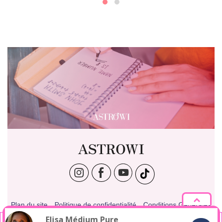
ASTROWI
Plan du site
Politique de confidentialité
Conditions Générales
Politique des cookies
Publicité & Affiliation
Contact
Elisa
Médium Pure
En poursuivant votre navigation sur ce site, vous acceptez