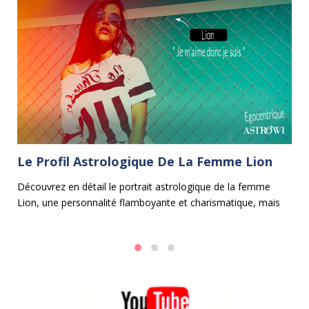
Le Profil Astrologique De La Femme Lion
L
C
Découvrez en détail le portrait astrologique de la femme
Lion, une personnalité flamboyante et charismatique, mais
e
Le
aussi parfois un peu égocentrique.
ma
fa
en
d'
mo