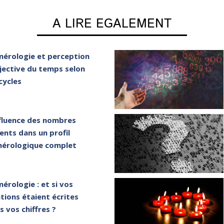
A LIRE EGALEMENT
érologie et perception
jective du temps selon
 cycles
nfluence des nombres
ents dans un profil
érologique complet
érologie : et si vos
ations étaient écrites
s vos chiffres ?