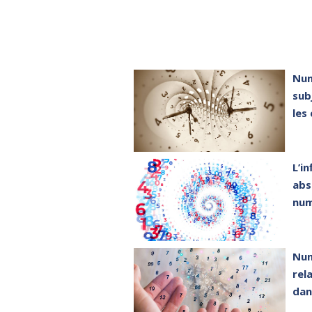
Num
sub
les
L’i
abs
num
Num
rel
dan