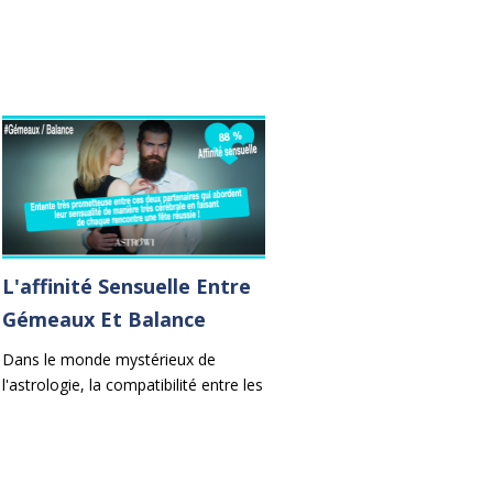
L'affinité Sensuelle Entre
Gémeaux Et Balance
Dans le monde mystérieux de
l'astrologie, la compatibilité entre les
signes du zodiaque est un sujet de
fascination perpétuelle. Parmi les
duos les plus envoûtants se trouve
l'union entre les Gémeaux et la