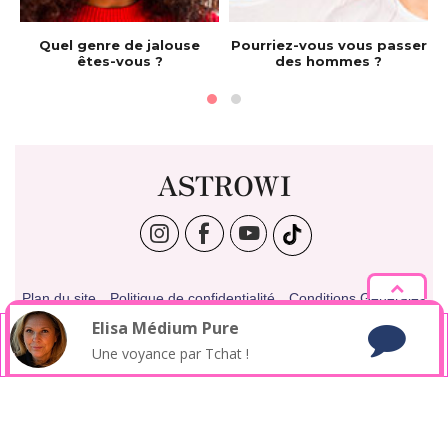
e
Quel genre de jalouse
Pourriez-vous vous passer
êtes-vous ?
des hommes ?
ASTROWI
Plan du site
Politique de confidentialité
Conditions Générales
Politique des cookies
Publicité & Affiliation
Contact
Elisa
Médium Pure
En poursuivant votre navigation sur ce site, vous acceptez
l’utilisation de cookies pour analyser et mesurer la fréquentation
Une voyance par Tchat !
du site.
Détails ici
Astrowi - 2012 - 2026 | Tous droits réservés
* Pseudonyme