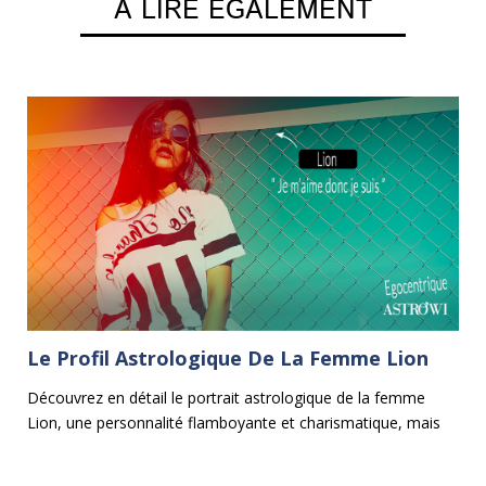
A LIRE EGALEMENT
Le Profil Astrologique De La Femme Lion
L
B
Découvrez en détail le portrait astrologique de la femme
Lion, une personnalité flamboyante et charismatique, mais
un
Da
aussi parfois un peu égocentrique.
le
al