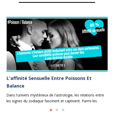
L'affinité Sensuelle Entre Poissons Et
L
Balance
B
e
Dans l'univers mystérieux de l'astrologie, les relations entre
Da
les signes du zodiaque fascinent et captivent. Parmi les
en
alliances les plus harmonieuses se trouve celle entre les
pe
Poissons et la Balance.
l'