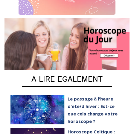
A LIRE EGALEMENT
e
Le passage à l'heure
er
d'été/d'hiver : Est-ce
que cela change votre
horoscope ?
et
Horoscope Celtique :