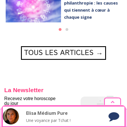
philanthropie : les causes
qui tiennent à cœur à
chaque signe
TOUS LES ARTICLES →
La Newsletter
Recevez votre horoscope
du jour
E-
Elisa
Médium Pure
En poursuivant votre navigation sur ce site, vous acceptez
l’utilisation de cookies pour analyser et mesurer la fréquentation
mail
Une voyance par Tchat !
du site.
Détails ici
Prénom