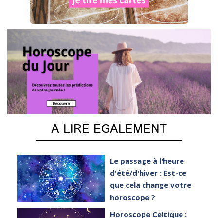
A LIRE EGALEMENT
e
Le passage à l'heure
er
d'été/d'hiver : Est-ce
que cela change votre
horoscope ?
et
Horoscope Celtique :