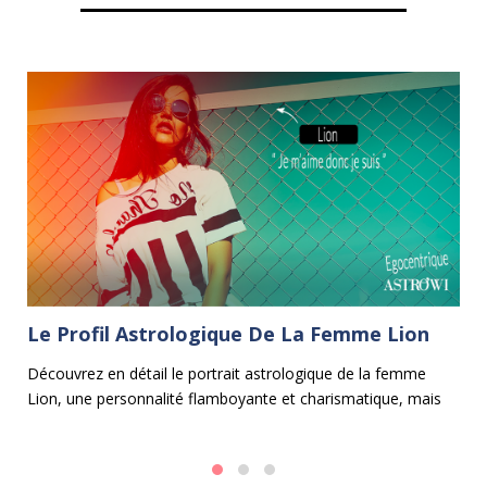
Le Profil Astrologique De La Femme Lion
C
Découvrez en détail le portrait astrologique de la femme
Le
Lion, une personnalité flamboyante et charismatique, mais
et
e
aussi parfois un peu égocentrique.
fe
mé