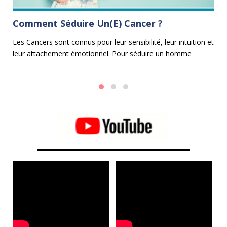
Comment Séduire Un(e) Cancer ?
L
G
Les Cancers sont connus pour leur sensibilité, leur intuition et
e
leur attachement émotionnel. Pour séduire un homme
Vo
Cancer ou une femme Cancer, il est essentiel d'adopter une
Ca
 et
approche douce, attentionnée et compatissante.
si