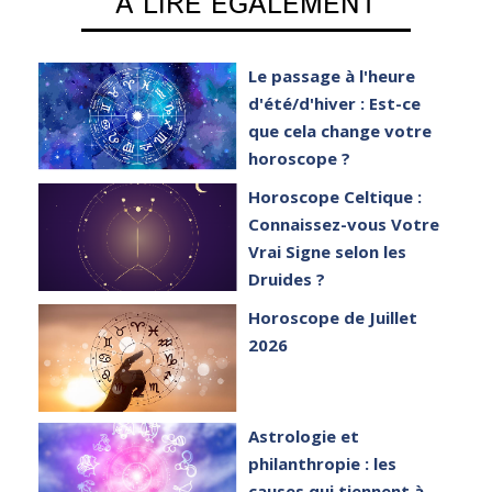
A LIRE EGALEMENT
e
Le passage à l'heure
er
d'été/d'hiver : Est-ce
que cela change votre
horoscope ?
et
Horoscope Celtique :
Connaissez-vous Votre
Vrai Signe selon les
Druides ?
Horoscope de Juillet
2026
Astrologie et
philanthropie : les
causes qui tiennent à