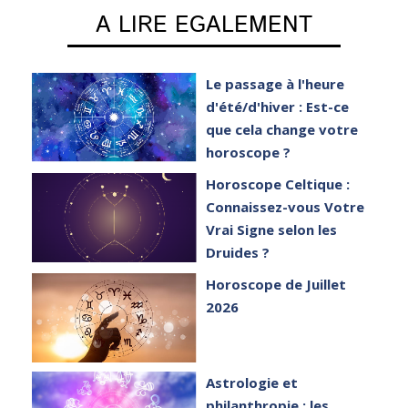
A LIRE EGALEMENT
e
Le passage à l'heure
er
d'été/d'hiver : Est-ce
que cela change votre
horoscope ?
et
Horoscope Celtique :
Connaissez-vous Votre
Vrai Signe selon les
Druides ?
Horoscope de Juillet
2026
Astrologie et
philanthropie : les