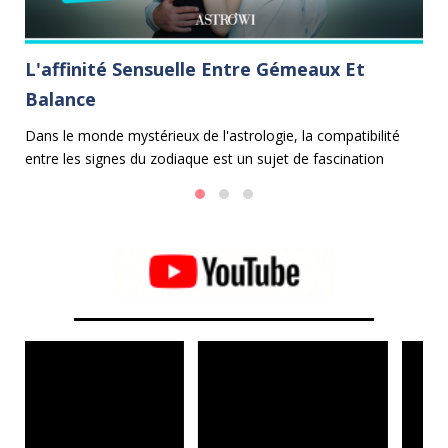
L'affinité Sensuelle Entre Gémeaux Et
L
Balance
P
Dans le monde mystérieux de l'astrologie, la compatibilité
Da
ers
entre les signes du zodiaque est un sujet de fascination
ca
le
perpétuelle. Parmi les duos les plus envoûtants se trouve
l'union entre les Gémeaux et la Balance.