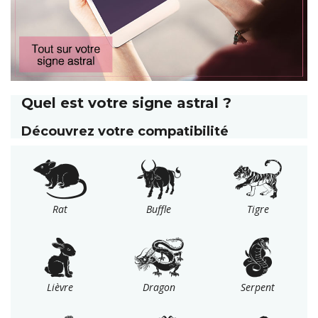
Quel est votre signe astral ?
Découvrez votre
compatibilité
Rat
Buffle
Tigre
Lièvre
Dragon
Serpent