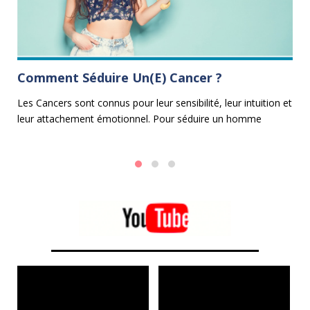
Comment Séduire Un(e) Cancer ?
L
G
Les Cancers sont connus pour leur sensibilité, leur intuition et
leur attachement émotionnel. Pour séduire un homme
Vo
Cancer ou une femme Cancer, il est essentiel d'adopter une
Ca
approche douce, attentionnée et compatissante.
si