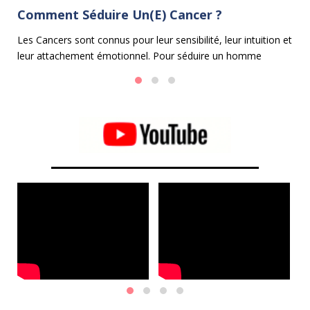
Comment Séduire Un(e) Cancer ?
C
on
Les Cancers sont connus pour leur sensibilité, leur intuition et
Le
leur attachement émotionnel. Pour séduire un homme
cu
Cancer ou une femme Cancer, il est essentiel d'adopter une
u
approche douce, attentionnée et compatissante.
es
ca