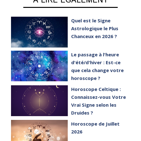
A LIRE EGALEMENT
Quel est le Signe
Astrologique le Plus
Chanceux en 2026 ?
Le passage à l'heure
e
d'été/d'hiver : Est-ce
er
que cela change votre
horoscope ?
et
Horoscope Celtique :
Connaissez-vous Votre
Vrai Signe selon les
Druides ?
Horoscope de Juillet
2026