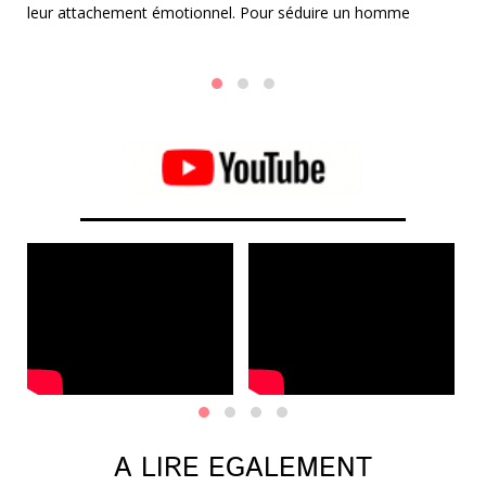
leur attachement émotionnel. Pour séduire un homme
e
Da
Cancer ou une femme Cancer, il est essentiel d'adopter une
le
approche douce, attentionnée et compatissante.
al
Po
A LIRE EGALEMENT