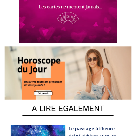
A LIRE EGALEMENT
e
Le passage à l'heure
er
d'été/d'hiver : Est-ce