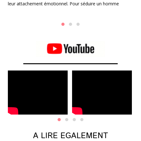
leur attachement émotionnel. Pour séduire un homme
cu
un
Cancer ou une femme Cancer, il est essentiel d'adopter une
u
approche douce, attentionnée et compatissante.
es
ca
A LIRE EGALEMENT