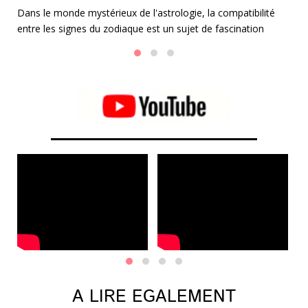
le
e
Dans le monde mystérieux de l'astrologie, la compatibilité
Ca
entre les signes du zodiaque est un sujet de fascination
ap
perpétuelle. Parmi les duos les plus envoûtants se trouve
l'union entre les Gémeaux et la Balance.
A LIRE EGALEMENT