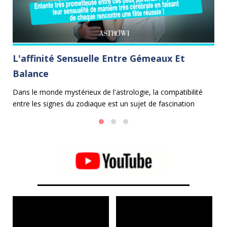
L'affinité Sensuelle Entre Gémeaux Et
C
Balance
Le
e
et
Dans le monde mystérieux de l'astrologie, la compatibilité
fe
entre les signes du zodiaque est un sujet de fascination
 et
mé
perpétuelle. Parmi les duos les plus envoûtants se trouve
l'union entre les Gémeaux et la Balance.