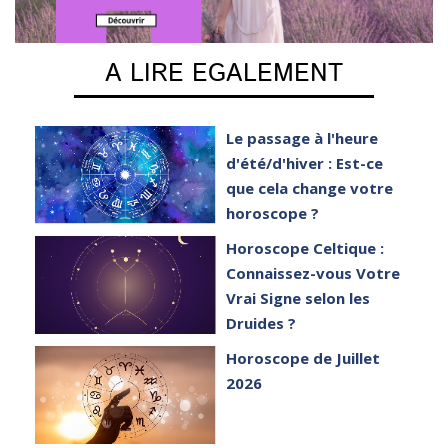
A LIRE EGALEMENT
e
Le passage à l'heure
er
d'été/d'hiver : Est-ce
que cela change votre
horoscope ?
et
Horoscope Celtique :
Connaissez-vous Votre
Vrai Signe selon les
Druides ?
Horoscope de Juillet
2026