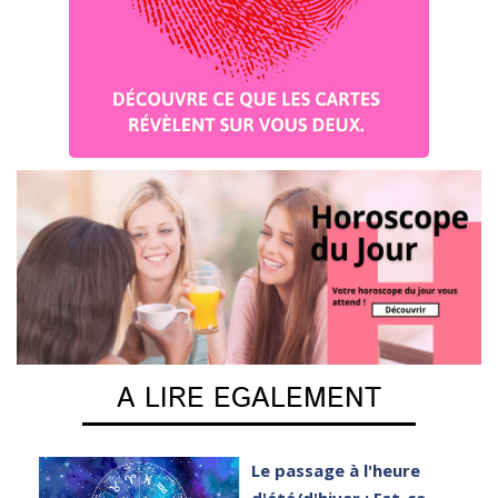
A LIRE EGALEMENT
e
Le passage à l'heure
er
d'été/d'hiver : Est-ce