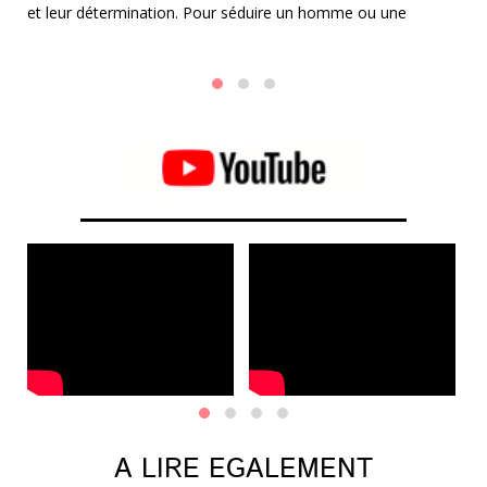
e
et leur détermination. Pour séduire un homme ou une
Da
femme Capricorne, il est essentiel d'adopter une approche
le
 et
méthodique, respectueuse et ambitieuse.
al
Po
A LIRE EGALEMENT