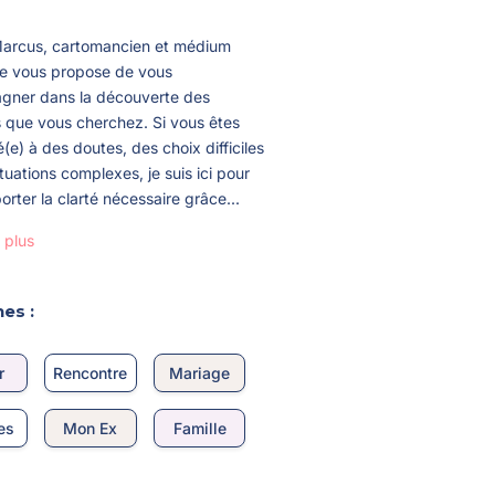
Marcus, cartomancien et médium
 je vous propose de vous
ner dans la découverte des
 que vous cherchez. Si vous êtes
(e) à des doutes, des choix difficiles
tuations complexes, je suis ici pour
rter la clarté nécessaire grâce...
 plus
es :
r
Rencontre
Mariage
es
Mon Ex
Famille