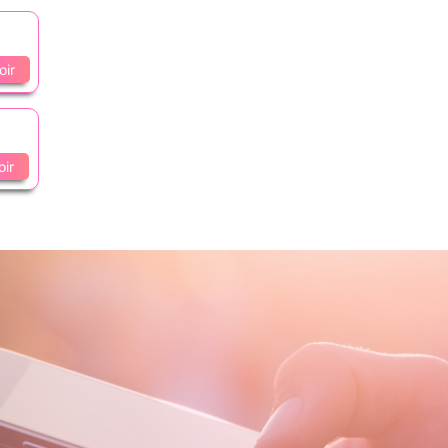
oir
oir