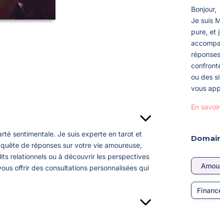
Bonjour,
Je suis 
pure, et
accompag
réponses
confronté
ou des si
vous appo
En savoir
rté sentimentale. Je suis experte en tarot et
Domain
 quête de réponses sur votre vie amoureuse,
ts relationnels ou à découvrir les perspectives
Amou
vous offrir des consultations personnalisées qui
Financ
nutes, je mettrai à profit mes compétences en