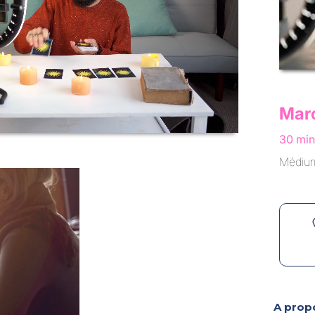
Mar
30 min
Médiums
A propo