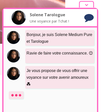
Bonjour, je suis Solene Medium Pure
et Tarologue
Solene
Tarologue
Une voyance par Tchat !
Ravie de faire votre connaissance. 😊
Je vous propose de vous offrir une
voyance sur votre avenir amoureux
💑
Avec une personne pour laquelle
Publicité & Affiliation
Contact
vous avez des sentiments ou même
des doutes.
Il peut s’agir d’une personne que
vous connaissez, d’une relation qui
n’aboutit pas...