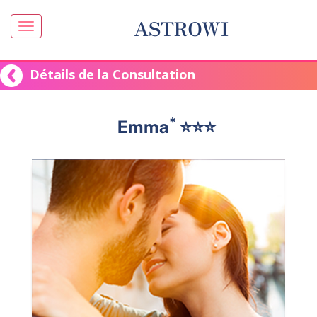
ASTROWI
Détails de la Consultation
*
Emma
⭐️⭐️⭐️