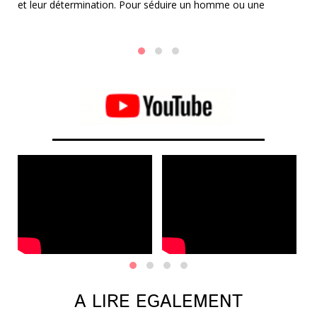
et leur détermination. Pour séduire un homme ou une
le
femme Capricorne, il est essentiel d'adopter une approche
Ca
méthodique, respectueuse et ambitieuse.
ap
A LIRE EGALEMENT