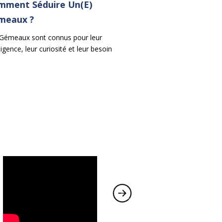
mment Séduire Un(e)
meaux ?
Gémeaux sont connus pour leur
lligence, leur curiosité et leur besoin
timulation mentale. Pour séduire un
me Gémeaux ou une femme
aux, il est essentiel d'adopter une
oche intellectuelle, dynamique et
ivante.
→