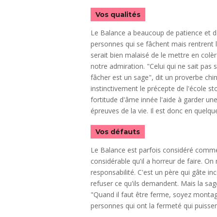
Vos qualités
Le Balance a beaucoup de patience et de 
personnes qui se fâchent mais rentrent 
serait bien malaisé de le mettre en colèr
notre admiration. "Celui qui ne sait pas 
fâcher est un sage", dit un proverbe chino
instinctivement le précepte de l'école sto
fortitude d'âme innée l'aide à garder une
épreuves de la vie. Il est donc en quelq
Vos défauts
Le Balance est parfois considéré comme "
considérable qu'il a horreur de faire. On
responsabilité. C'est un père qui gâte i
refuser ce qu'ils demandent. Mais la sa
"Quand il faut être ferme, soyez montagne"
personnes qui ont la fermeté qui puisse