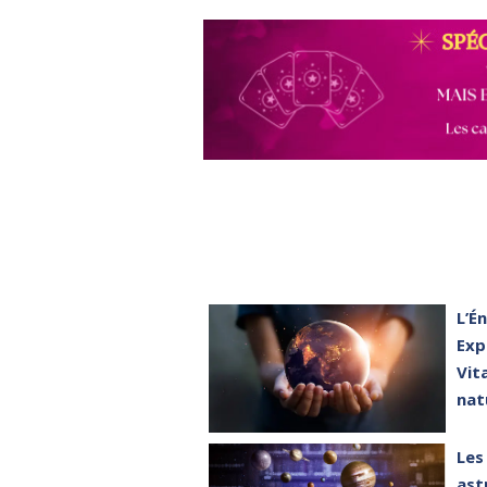
L’É
Exp
Vit
nat
Les
ast