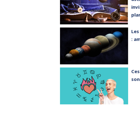
inv
pla
Les
: a
Ces
son