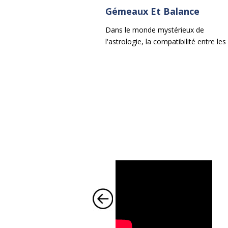
Gémeaux Et Balance
Dans le monde mystérieux de
l'astrologie, la compatibilité entre les
signes du zodiaque est un sujet de
fascination perpétuelle. Parmi les
duos les plus envoûtants se trouve
l'union entre les Gémeaux et la
Balance.
←