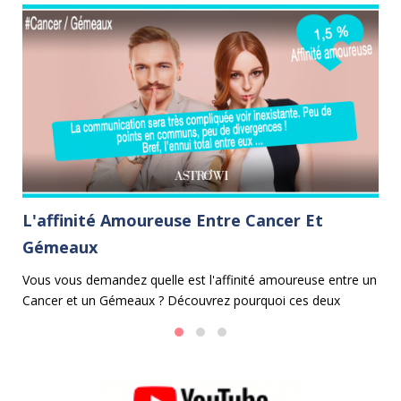
L'affinité Amoureuse Entre Cancer Et
L
Gémeaux
P
on
Vous vous demandez quelle est l'affinité amoureuse entre un
Da
Cancer et un Gémeaux ? Découvrez pourquoi ces deux
ca
signes astrologiques peuvent avoir du mal à s'entendre.