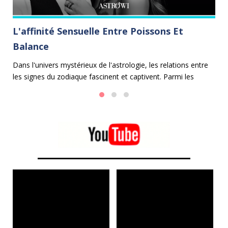
L'affinité Sensuelle Entre Poissons Et
L
Balance
C
e
Dans l'univers mystérieux de l'astrologie, les relations entre
Le
les signes du zodiaque fascinent et captivent. Parmi les
ma
 et
alliances les plus harmonieuses se trouve celle entre les
fa
Poissons et la Balance.
en
d'
mo