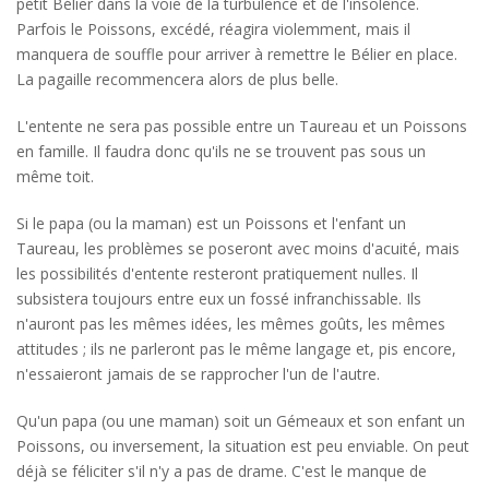
petit Bélier dans la voie de la turbulence et de l'insolence.
Parfois le Poissons, excédé, réagira violemment, mais il
manquera de souffle pour arriver à remettre le Bélier en place.
La pagaille recommencera alors de plus belle.
L'entente ne sera pas possible entre un Taureau et un Poissons
en famille. Il faudra donc qu'ils ne se trouvent pas sous un
même toit.
Si le papa (ou la maman) est un Poissons et l'enfant un
Taureau, les problèmes se poseront avec moins d'acuité, mais
les possibilités d'entente resteront pratiquement nulles. Il
subsistera toujours entre eux un fossé infranchissable. Ils
n'auront pas les mêmes idées, les mêmes goûts, les mêmes
attitudes ; ils ne parleront pas le même langage et, pis encore,
n'essaieront jamais de se rapprocher l'un de l'autre.
Qu'un papa (ou une maman) soit un Gémeaux et son enfant un
Poissons, ou inversement, la situation est peu enviable. On peut
déjà se féliciter s'il n'y a pas de drame. C'est le manque de