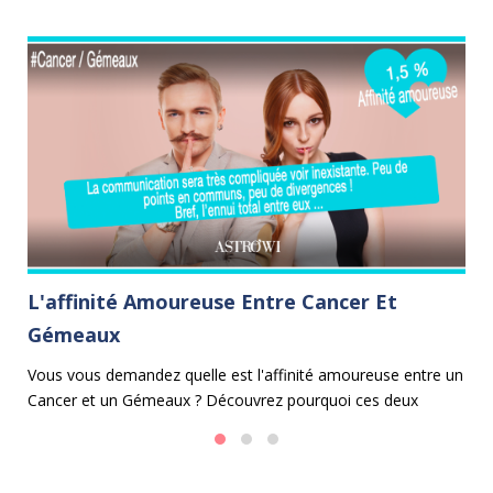
L'affinité Amoureuse Entre Cancer Et
L
Gémeaux
C
e
Vous vous demandez quelle est l'affinité amoureuse entre un
Le
Cancer et un Gémeaux ? Découvrez pourquoi ces deux
ma
 et
signes astrologiques peuvent avoir du mal à s'entendre.
fa
en
d'