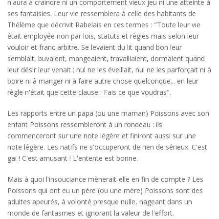
n'aura à craindre ni un comportement vieux jeu ni une atteinte à
ses fantaisies. Leur vie ressemblera à celle des habitants de
Thélème que décrivit Rabelais en ces termes : "Toute leur vie
était employée non par lois, statuts et règles mais selon leur
vouloir et franc arbitre. Se levaient du lit quand bon leur
semblait, buvaient, mangeaient, travaillaient, dormaient quand
leur désir leur venait ; nul ne les éveillait, nul ne les parforçait ni à
boire ni à manger ni à faire autre chose quelconque... en leur
règle n'était que cette clause : Fais ce que voudras".
Les rapports entre un papa (ou une maman) Poissons avec son
enfant Poissons ressembleront à un rondeau : ils
commenceront sur une note légère et finiront aussi sur une
note légère. Les natifs ne s'occuperont de rien de sérieux. C'est
gai ! C'est amusant ! L'entente est bonne.
Mais à quoi l'insouciance mènerait-elle en fin de compte ? Les
Poissons qui ont eu un père (ou une mère) Poissons sont des
adultes apeurés, à volonté presque nulle, nageant dans un
monde de fantasmes et ignorant la valeur de l'effort.