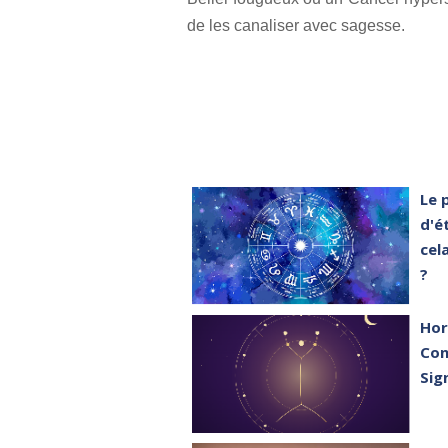
de les canaliser avec sagesse.
Le 
d'é
cel
?
Hor
Con
Sig