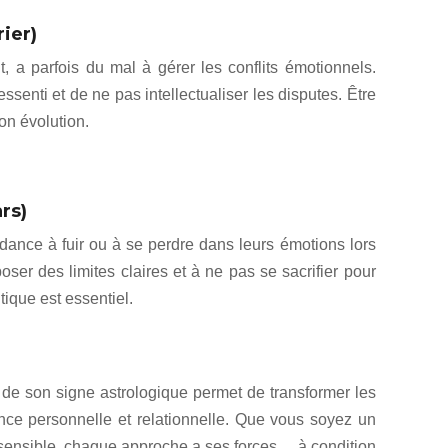
rier)
, a parfois du mal à gérer les conflits émotionnels.
ressenti et de ne pas intellectualiser les disputes. Être
on évolution.
rs)
dance à fuir ou à se perdre dans leurs émotions lors
poser des limites claires et à ne pas se sacrifier pour
tique est essentiel.
s de son signe astrologique permet de transformer les
nce personnelle et relationnelle. Que vous soyez un
sensible, chaque approche a ses forces… à condition