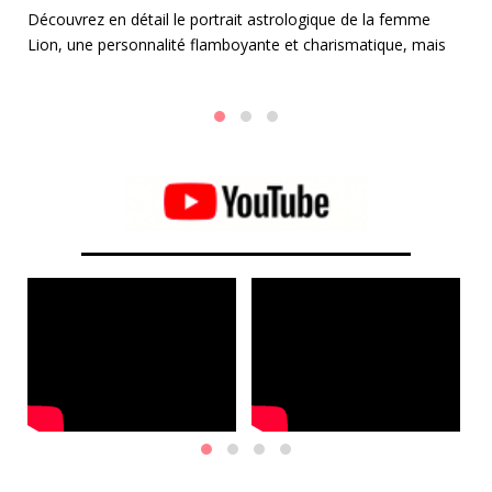
B
Découvrez en détail le portrait astrologique de la femme
e
Lion, une personnalité flamboyante et charismatique, mais
Da
aussi parfois un peu égocentrique.
le
 et
al
Po