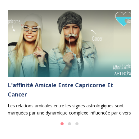
L'affinité Amicale Entre Capricorne Et
L
Cancer
 et
Dé
Li
Les relations amicales entre les signes astrologiques sont
e
au
marquées par une dynamique complexe influencée par divers
facteurs. Dans cet article, nous explorerons l'affinité amicale
entre le Capricorne et le Cancer, avec un pourcentage
d'affinité de 50%, ce qui signifie qu'ils s'entendent