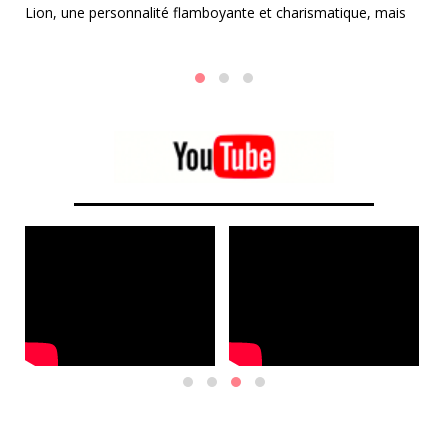
Lion, une personnalité flamboyante et charismatique, mais
et
un
aussi parfois un peu égocentrique.
fe
mé