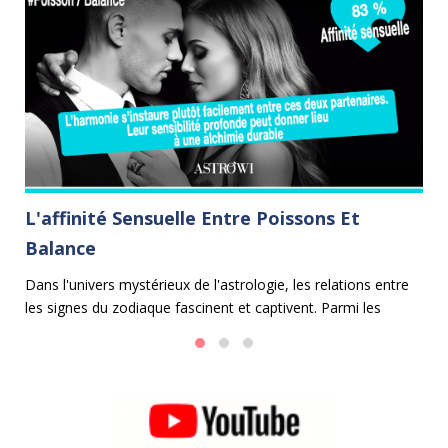
L'affinité Sensuelle Entre Poissons Et
L
Balance
P
e
Dans l'univers mystérieux de l'astrologie, les relations entre
Da
les signes du zodiaque fascinent et captivent. Parmi les
ca
alliances les plus harmonieuses se trouve celle entre les
Poissons et la Balance.