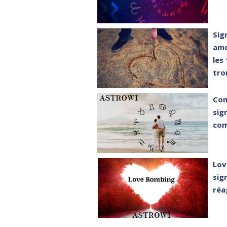
Sig
amo
les
tro
Com
sig
com
Lov
sig
réa