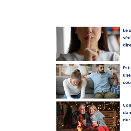
Le 
séd
dir
Est
une
cou
Com
dan
dur