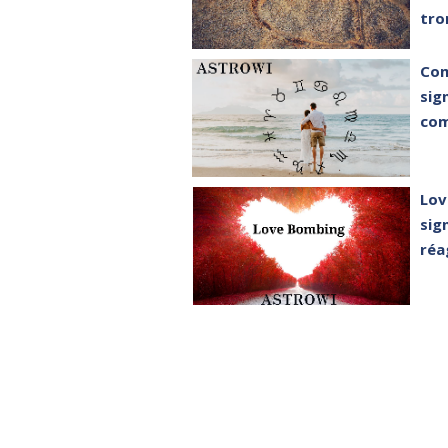
tro
Com
sig
com
Lov
sig
réa