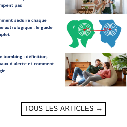
mpent pas
ment séduire chaque
ne astrologique : le guide
plet
e bombing : définition,
naux d'alerte et comment
gir
TOUS LES ARTICLES →