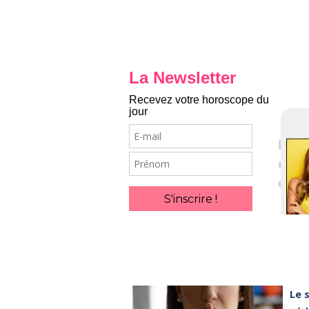
La Newsletter
Recevez votre horoscope du
jour
E-
mail
Prénom
S'inscrire !
Le 