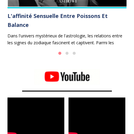
L'affinité Sensuelle Entre Poissons Et
C
Balance
Le
cu
Dans l'univers mystérieux de l'astrologie, les relations entre
u
les signes du zodiaque fascinent et captivent. Parmi les
es
alliances les plus harmonieuses se trouve celle entre les
ca
Poissons et la Balance.