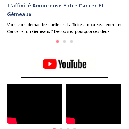
L'affinité Amoureuse Entre Cancer Et
L
Gémeaux
B
Vous vous demandez quelle est l'affinité amoureuse entre un
Da
ers
Cancer et un Gémeaux ? Découvrez pourquoi ces deux
en
le
signes astrologiques peuvent avoir du mal à s'entendre.
pe
l'