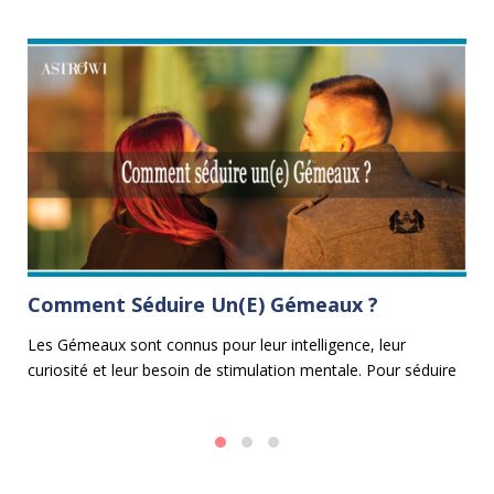
Comment Séduire Un(e) Gémeaux ?
C
Les Gémeaux sont connus pour leur intelligence, leur
Le
curiosité et leur besoin de stimulation mentale. Pour séduire
le
e
un homme Gémeaux ou une femme Gémeaux, il est
Ca
essentiel d'adopter une approche intellectuelle, dynamique et
ap
captivante.