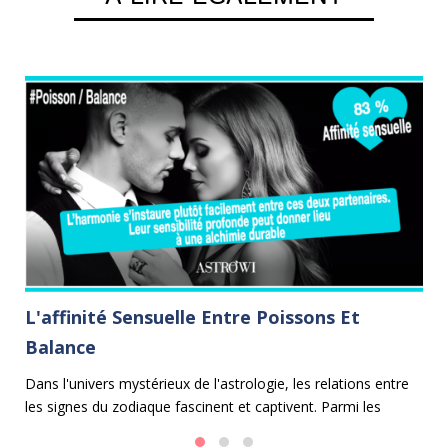
L'affinité Sensuelle Entre Poissons Et
C
Balance
Le
cu
Dans l'univers mystérieux de l'astrologie, les relations entre
u
les signes du zodiaque fascinent et captivent. Parmi les
es
alliances les plus harmonieuses se trouve celle entre les
ca