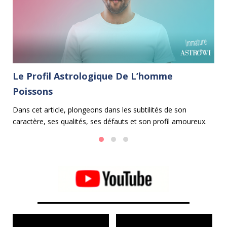
Le Profil Astrologique De L’homme
L
Poissons
B
e
Dans cet article, plongeons dans les subtilités de son
Da
caractère, ses qualités, ses défauts et son profil amoureux.
le
 et
al
Po