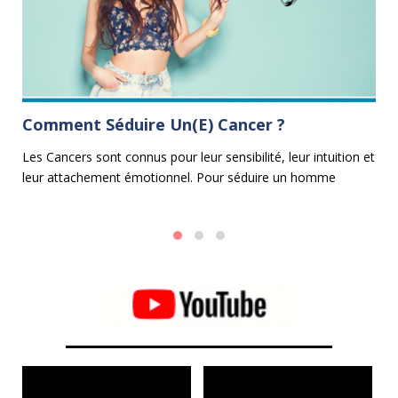
Comment Séduire Un(e) Cancer ?
L
B
Les Cancers sont connus pour leur sensibilité, leur intuition et
leur attachement émotionnel. Pour séduire un homme
Da
Cancer ou une femme Cancer, il est essentiel d'adopter une
en
approche douce, attentionnée et compatissante.
pe
l'