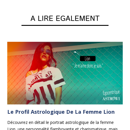
A LIRE EGALEMENT
Le Profil Astrologique De La Femme Lion
L
P
Découvrez en détail le portrait astrologique de la femme
Lion, une personnalité flamboyante et charismatique, mais