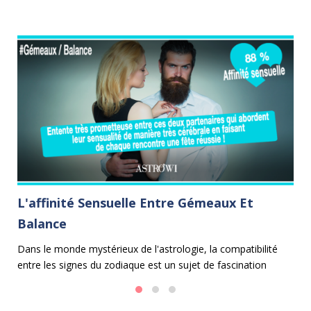
L'affinité Sensuelle Entre Gémeaux Et
L
Balance
B
un
Dans le monde mystérieux de l'astrologie, la compatibilité
Da
entre les signes du zodiaque est un sujet de fascination
le
perpétuelle. Parmi les duos les plus envoûtants se trouve
al
l'union entre les Gémeaux et la Balance.
Po