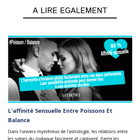
A LIRE EGALEMENT
L'affinité Sensuelle Entre Poissons Et
C
Balance
on
Le
le
Dans l'univers mystérieux de l'astrologie, les relations entre
Ca
les signes du zodiaque fascinent et captivent. Parmi les