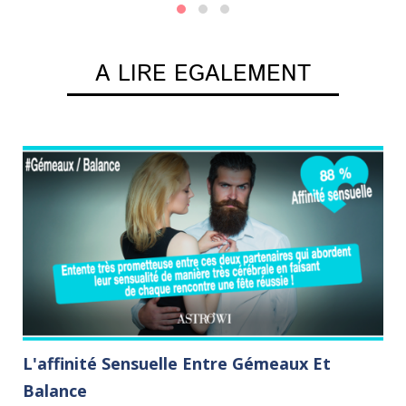
A LIRE EGALEMENT
L'affinité Sensuelle Entre Gémeaux Et
L
Balance
 et
Dé