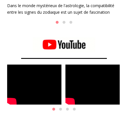
Li
Dans le monde mystérieux de l'astrologie, la compatibilité
e
au
entre les signes du zodiaque est un sujet de fascination
perpétuelle. Parmi les duos les plus envoûtants se trouve
l'union entre les Gémeaux et la Balance.