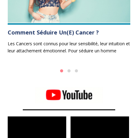
Comment Séduire Un(e) Cancer ?
L
G
Les Cancers sont connus pour leur sensibilité, leur intuition et
leur attachement émotionnel. Pour séduire un homme
e
Vo
Cancer ou une femme Cancer, il est essentiel d'adopter une
Ca
approche douce, attentionnée et compatissante.
si