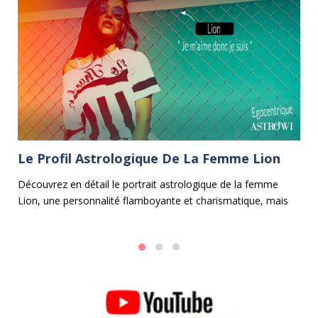
Le Profil Astrologique De La Femme Lion
L
B
 et
Découvrez en détail le portrait astrologique de la femme
Lion, une personnalité flamboyante et charismatique, mais
Da
e
aussi parfois un peu égocentrique.
le
al
Po