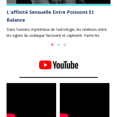
L'affinité Sensuelle Entre Poissons Et
C
Balance
Le
le
e
Dans l'univers mystérieux de l'astrologie, les relations entre
Ca
les signes du zodiaque fascinent et captivent. Parmi les
ap
alliances les plus harmonieuses se trouve celle entre les
Poissons et la Balance.