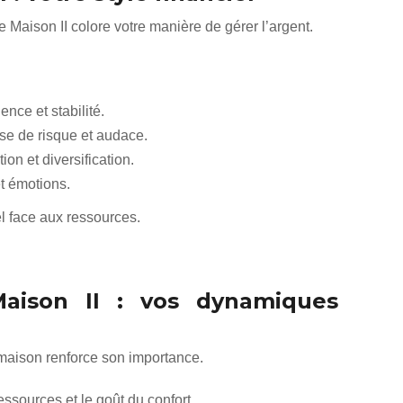
e Maison II colore votre manière de gérer l’argent.
nce et stabilité.
se de risque et audace.
ion et diversification.
t émotions.
el face aux ressources.
aison II : vos dynamiques
maison renforce son importance.
ressources et le goût du confort.