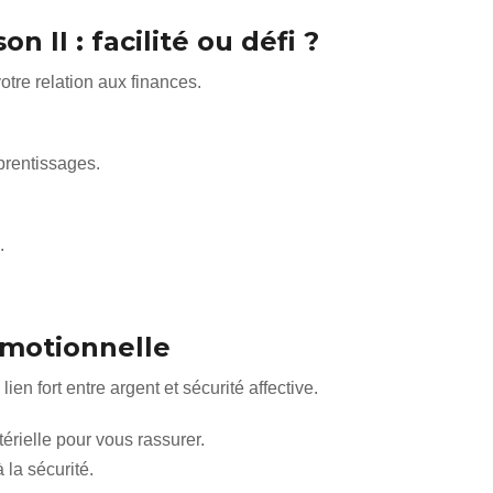
n II : facilité ou défi ?
otre relation aux finances.
prentissages.
.
émotionnelle
ien fort entre argent et sécurité affective.
érielle pour vous rassurer.
à la sécurité.